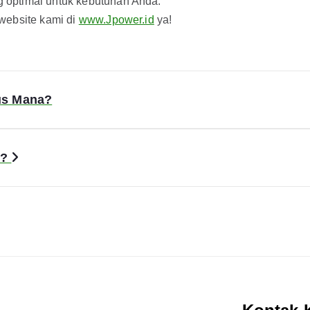
 optimal untuk kebutuhan Anda.
website kami di
www.Jpower.id
ya!
us Mana?
s?