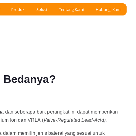
r
Produk
Solusi
Tentang Kami
Hubungi Kami
a Bedanya?
a dan seberapa baik perangkat ini dapat memberikan
hium Ion dan VRLA (
Valve-Regulated Lead-Acid).
alam memilih jenis baterai yang sesuai untuk