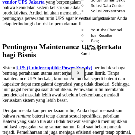
Solusi Rumah Sakit
vendor UPS Jakarta
yang berpengalaman, JPower memahami
Solusi Data Center
bahwa keandalan sistem kelistrikan adalah fondasi utama
Solusi Perkantoran
produktivitas. Artikel ini akan memandu Anda memahami
pentingnya perawatan rutin UPS agar investasi infrastruktur Anda
Tentang Kami
tetap terlindungi dari risiko pemadaman listrik yang tidak terduga.
Youtube Channel
Join Reseller
Blog
Pentingnya Maintenance UPS Berkala
Hubungi
bagi Bisnis
Kami
Sistem
UPS (Uninterruptible Power Supply)
bertindak sebagai
benteng pertahanan utama saat terjadi gangguan listrik. Tanpa
X
maintenance UPS berkala, komponen internal seperti baterai dan
kapasitor dapat mengalami degradasi yang tidak disadari. Sehingga
unit gagal berfungsi saat dibutuhkan. Perawatan rutin membantu
mendeteksi masalah lebih awal sebelum berkembang menjadi
kerusakan sistem yang lebih besar.
Dengan melakukan pemeriksaan rutin, Anda dapat memastikan
bahwa
runtime
baterai tetap akurat sesuai spesifikasi pabrikan.
Baterai yang sudah tua atau tidak terawat seringkali menunjukkan
indikasi kegagalan yang samar, namun fatal saat beban puncak
terjadi. Pemeliharaan ini juga menjaga efisiensi energi tetap optimal,