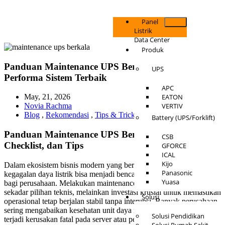
Panel
Listrik
Data Center
Produk
Panduan Maintenance UPS Berkala untuk
UPS
Performa Sistem Terbaik
APC
EATON
May, 21, 2026
VERTIV
Novia Rachma
Blog
,
Rekomendasi
,
Tips & Trick
Battery (UPS/Forklift)
Panduan Maintenance UPS Berkala: Jadwal,
CSB
Checklist, dan Tips
GFORCE
ICAL
Kijo
Dalam ekosistem bisnis modern yang bergantung pada data,
Panasonic
kegagalan daya listrik bisa menjadi bencana finansial yang nyata
Yuasa
bagi perusahaan. Melakukan maintenance UPS berkala bukan
sekadar pilihan teknis, melainkan investasi krusial untuk memastikan
Solusi
operasional tetap berjalan stabil tanpa interupsi. Banyak perusahaan
sering mengabaikan kesehatan unit daya mereka hingga akhirnya
Solusi Pendidikan
terjadi kerusakan fatal pada server atau perangkat sensitif. Sebagai