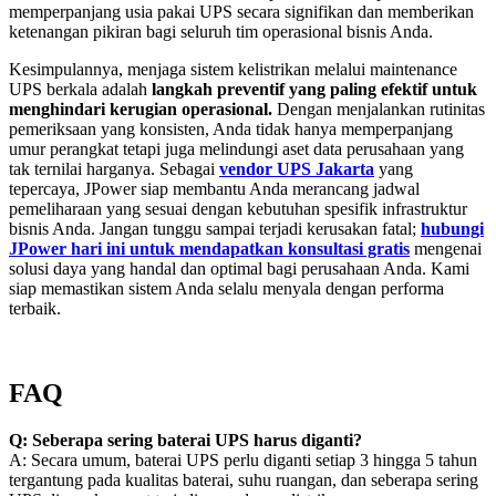
memperpanjang usia pakai UPS secara signifikan dan memberikan
ketenangan pikiran bagi seluruh tim operasional bisnis Anda.
Kesimpulannya, menjaga sistem kelistrikan melalui maintenance
UPS berkala adalah
langkah preventif yang paling efektif untuk
menghindari kerugian operasional.
Dengan menjalankan rutinitas
pemeriksaan yang konsisten, Anda tidak hanya memperpanjang
umur perangkat tetapi juga melindungi aset data perusahaan yang
tak ternilai harganya. Sebagai
vendor UPS Jakarta
yang
tepercaya, JPower siap membantu Anda merancang jadwal
pemeliharaan yang sesuai dengan kebutuhan spesifik infrastruktur
bisnis Anda. Jangan tunggu sampai terjadi kerusakan fatal;
hubungi
JPower hari ini untuk mendapatkan konsultasi gratis
mengenai
solusi daya yang handal dan optimal bagi perusahaan Anda. Kami
siap memastikan sistem Anda selalu menyala dengan performa
terbaik.
FAQ
Q: Seberapa sering baterai UPS harus diganti?
A: Secara umum, baterai UPS perlu diganti setiap 3 hingga 5 tahun
tergantung pada kualitas baterai, suhu ruangan, dan seberapa sering