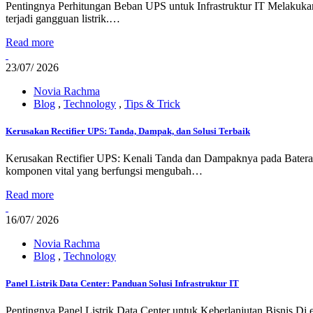
Pentingnya Perhitungan Beban UPS untuk Infrastruktur IT Melakukan p
terjadi gangguan listrik.…
Read more
23/
07/ 2026
Novia Rachma
Blog
,
Technology
,
Tips & Trick
Kerusakan Rectifier UPS: Tanda, Dampak, dan Solusi Terbaik
Kerusakan Rectifier UPS: Kenali Tanda dan Dampaknya pada Baterai M
komponen vital yang berfungsi mengubah…
Read more
16/
07/ 2026
Novia Rachma
Blog
,
Technology
Panel Listrik Data Center: Panduan Solusi Infrastruktur IT
Pentingnya Panel Listrik Data Center untuk Keberlanjutan Bisnis Di er