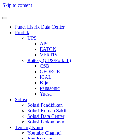
Skip to content
Panel Listrik Data Center
Produk
UPS
APC
EATON
VERTIV
Battery (UPS/Forklift)
CSB
GFORCE
ICAL
Kijo
Panasonic
Yuasa
Solusi
Solusi Pendidikan
Solusi Rumah Sakit
Solusi Data Center
Solusi Perkantoran
Tentang Kami
Youtube Channel
Join Reseller