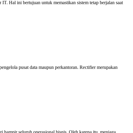
T. Hal ini bertujuan untuk memastikan sistem tetap berjalan saat
pengelola pusat data maupun perkantoran. Rectifier merupakan
gi hampir seluruh operasional bisnis. Oleh karena itu, menjaga