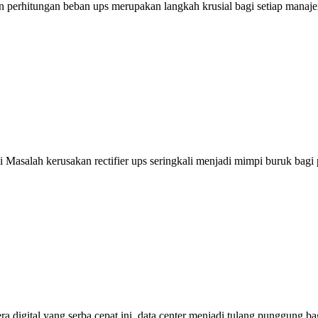
erhitungan beban ups merupakan langkah krusial bagi setiap manajer I
asalah kerusakan rectifier ups seringkali menjadi mimpi buruk bagi 
a digital yang serba cepat ini, data center menjadi tulang punggung ba