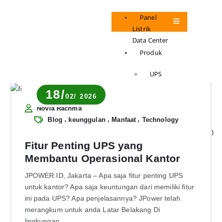
Panel
Listrik
Data Center
Produk
UPS
18/
APC
02/ 2026
EATON
Novia Rachma
VERTIV
,
,
,
Blog
keunggulan
Manfaat
Technology
Battery (UPS/Forklift)
Fitur Penting UPS yang
CSB
Membantu Operasional Kantor
GFORCE
JPOWER.ID, Jakarta – Apa saja fitur penting UPS
ICAL
untuk kantor? Apa saja keuntungan dari memiliki fitur
Kijo
ini pada UPS? Apa penjelasannya? JPower telah
Panasonic
merangkum untuk anda Latar Belakang Di
Yuasa
lingkungan…