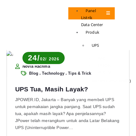
Panel
Listrik
Data Center
Produk
UPS
24/
APC
02/ 2026
EATON
Novia Rachma
VERTIV
,
,
Blog
Technology
Tips & Trick
Battery (UPS/Forklift)
UPS Tua, Masih Layak?
CSB
JPOWER.ID, Jakarta – Banyak yang membeli UPS
GFORCE
untuk pemakaian jangka panjang. Saat UPS sudah
ICAL
tua, apakah masih layak? Apa penjelasannya?
Kijo
JPower telah merangkum untuk anda Latar Belakang
Panasonic
UPS (Uninterruptible Power…
Yuasa