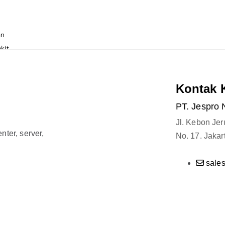
an
kit
ter
ran
Kontak 
PT. Jespro 
el
Jl. Kebon Je
ter, server,
No. 17. Jakar
sale