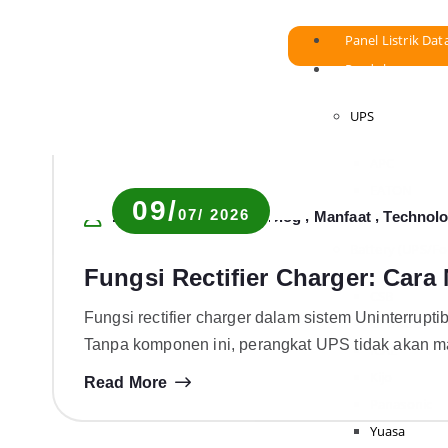
Panel Listrik Dat
Produk
UPS
APC
EATON
09/
07/ 2026
,
,
VERTIV
Novia Rachma
Blog
Manfaat
Technol
Battery (UPS/For
Fungsi Rectifier Charger: Car
CSB
Fungsi rectifier charger dalam sistem Uninterrup
GFORCE
Tanpa komponen ini, perangkat UPS tidak akan
ICAL
Kijo
Read More
Panasonic
Yuasa