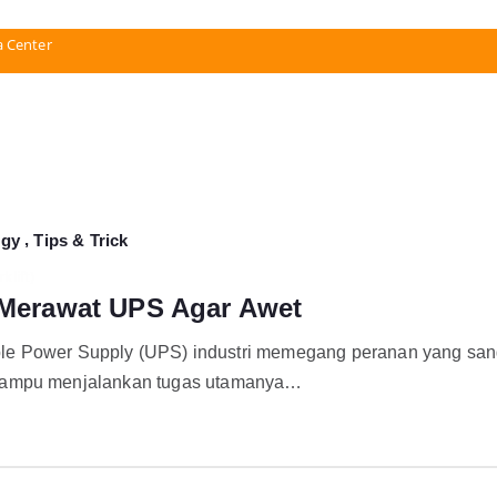
a Center
,
ogy
Tips & Trick
klift)
a Merawat UPS Agar Awet
tible Power Supply (UPS) industri memegang peranan yang sang
 mampu menjalankan tugas utamanya…