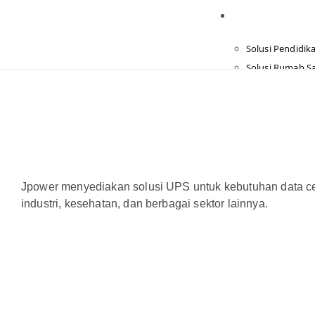
Solusi
Solusi Pendidik
Solusi Rumah Sa
Solusi Data Cen
Solusi Perkanto
Tentang Kami
Youtube Chann
Join Reseller
Jpower menyediakan solusi UPS untuk kebutuhan data cen
Blog
industri, kesehatan, dan berbagai sektor lainnya.
Hubungi Kami
X