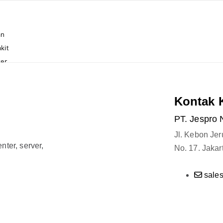
an
kit
ter
ran
Kontak 
el
PT. Jespro 
Jl. Kebon Je
ter, server,
No. 17. Jakar
sale