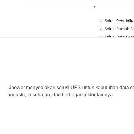
Solusi
Solusi Pendidik
Solusi Rumah Sa
Solusi Data Cen
Solusi Perkanto
Tentang Kami
Youtube Chann
Join Reseller
Blog
Jpower menyediakan solusi UPS untuk kebutuhan data cen
industri, kesehatan, dan berbagai sektor lainnya.
Hubungi Kami
X