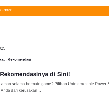
a Center
,
aat
Rekomendasi
klift)
Rekomendasinya di Sini!
 aman selama bermain game? Pilihan Uninterruptible Power S
t Anda dari kerusakan…