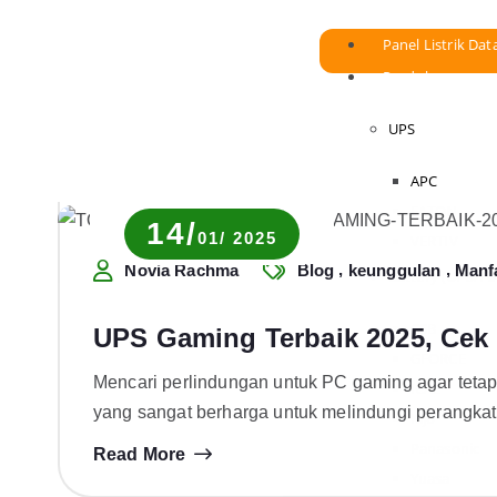
Panel Listrik Dat
Produk
UPS
APC
EATON
14/
01/ 2025
VERTIV
,
,
Novia Rachma
Blog
keunggulan
Manf
Battery (UPS/For
CSB
UPS Gaming Terbaik 2025, Cek 
GFORCE
Mencari perlindungan untuk PC gaming agar tetap
ICAL
yang sangat berharga untuk melindungi perangka
Kijo
Panasonic
Read More
Yuasa