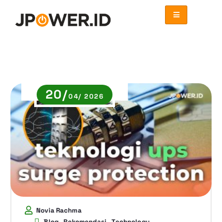
20/
04/ 2026
Novia Rachma
,
,
Blog
Rekomendasi
Technology