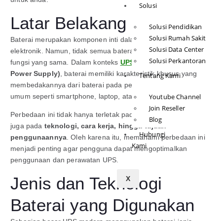
Solusi
Latar Belakang
Solusi Pendidikan
Solusi Rumah Sakit
Baterai merupakan komponen inti dalam berbagai perangkat
Solusi Data Center
elektronik. Namun, tidak semua baterai dirancang dengan
Solusi Perkantoran
fungsi yang sama. Dalam konteks
UPS
(Uninterruptible
Power Supply)
, baterai memiliki karakteristik khusus yang
Tentang Kami
membedakannya dari baterai pada perangkat elektronik
umum seperti smartphone, laptop, atau gadget lainnya.
Youtube Channel
Join Reseller
Perbedaan ini tidak hanya terletak pada bentuk fisik, tetapi
Blog
juga pada
teknologi, cara kerja, hingga tujuan
Hubungi
penggunaannya
. Oleh karena itu, memahami perbedaan ini
Kami
menjadi penting agar pengguna dapat mengoptimalkan
penggunaan dan perawatan UPS.
Jenis dan Teknologi
X
Baterai yang Digunakan