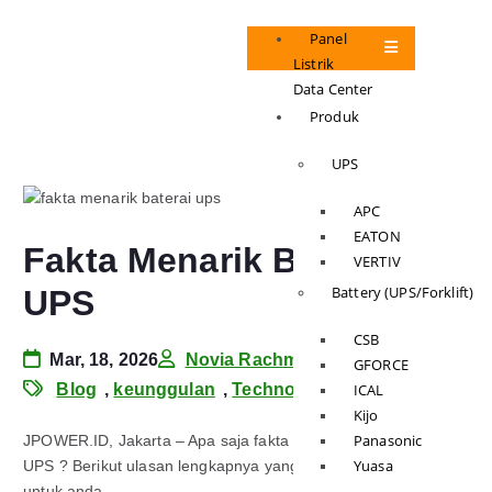
Panel
Listrik
Data Center
Produk
UPS
APC
EATON
Fakta Menarik Baterai
VERTIV
Battery (UPS/Forklift)
UPS
CSB
Mar, 18, 2026
Novia Rachma
GFORCE
Blog
,
keunggulan
,
Technology
ICAL
Kijo
Panasonic
JPOWER.ID, Jakarta – Apa saja fakta menarik dari beterai
Yuasa
UPS ? Berikut ulasan lengkapnya yang JPower telah rangkum
untuk anda.