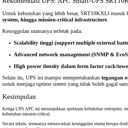
Rekomendasi UPS: APC Smart-UPS SRT10KX
Untuk kebutuhan yang lebih besar, SRT10KXLI masuk k
system, hingga mission-critical infrastructure
.
Keunggulan utamanya terletak pada:
Scalability tinggi (support multiple external batt
Advanced network management (SNMP & EcoStr
High power density dalam form factor rack/towe
Selain itu, UPS ini mampu mempertahankan
tegangan o
untuk menjaga uptime sistem yang tidak boleh gagal sama
Kesimpulan
Ketiga UPS APC ini menunjukkan spektrum kebutuhan enterprise, 
kebutuhan mission-critical.
Secara teknis, semuanya menawarkan keunggulan utama berupa double-c