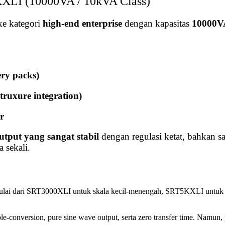
LI (10000VA / 10kVA Class)
e kategori
high-end enterprise
dengan kapasitas
10000V
ery packs)
uxure integration)
r
utput yang sangat stabil
dengan regulasi ketat, bahkan saat
 sekali.
mulai dari SRT3000XLI untuk skala kecil-menengah, SRT5KXLI untuk
onversion, pure sine wave output, serta zero transfer time. Namun, pe