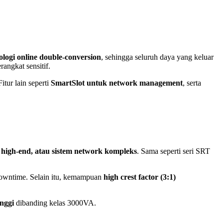
ologi online double-conversion
, sehingga seluruh daya yang keluar
rangkat sensitif.
itur lain seperti
SmartSlot untuk network management
, serta
n high-end, atau sistem network kompleks
. Sama seperti seri SRT
a downtime. Selain itu, kemampuan
high crest factor (3:1)
inggi
dibanding kelas 3000VA.