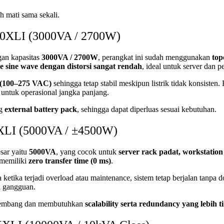
h mati sama sekali.
0XLI (3000VA / 2700W)
gan kapasitas
3000VA / 2700W
, perangkat ini sudah menggunakan
top
e sine wave dengan distorsi sangat rendah
, ideal untuk server dan pe
r (100–275 VAC)
sehingga tetap stabil meskipun listrik tidak konsisten. F
 untuk operasional jangka panjang.
ng
external battery pack
, sehingga dapat diperluas sesuai kebutuhan.
LI (5000VA / ±4500W)
sar yaitu
5000VA
, yang cocok untuk
server rack padat, workstatio
 memiliki
zero transfer time (0 ms)
.
a ketika terjadi overload atau maintenance, sistem tetap berjalan tanp
a gangguan.
erkembang dan membutuhkan
scalability serta redundancy yang lebih t