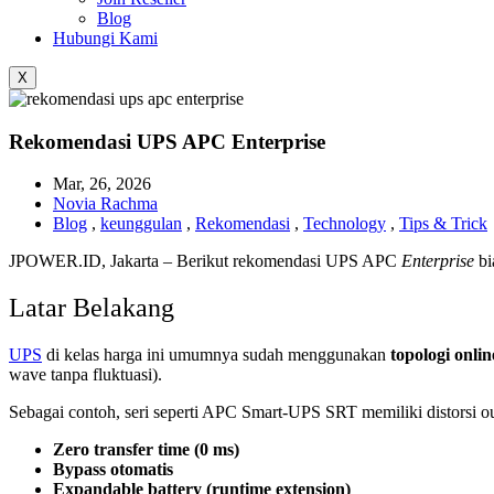
Blog
Hubungi Kami
X
Rekomendasi UPS APC Enterprise
Mar, 26, 2026
Novia Rachma
Blog
,
keunggulan
,
Rekomendasi
,
Technology
,
Tips & Trick
JPOWER.ID, Jakarta – Berikut rekomendasi UPS APC
Enterprise
bi
Latar Belakang
UPS
di kelas harga ini umumnya sudah menggunakan
topologi onli
wave tanpa fluktuasi).
Sebagai contoh, seri seperti APC Smart-UPS SRT memiliki distorsi out
Zero transfer time (0 ms)
Bypass otomatis
Expandable battery (runtime extension)