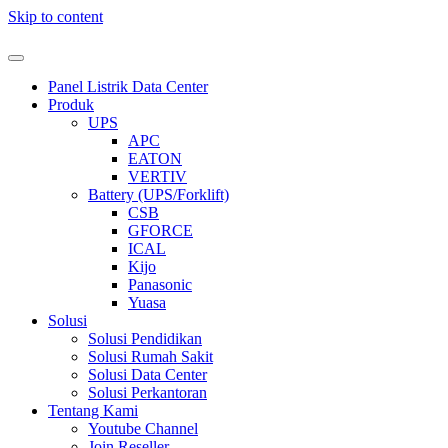
Skip to content
Panel Listrik Data Center
Produk
UPS
APC
EATON
VERTIV
Battery (UPS/Forklift)
CSB
GFORCE
ICAL
Kijo
Panasonic
Yuasa
Solusi
Solusi Pendidikan
Solusi Rumah Sakit
Solusi Data Center
Solusi Perkantoran
Tentang Kami
Youtube Channel
Join Reseller