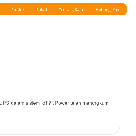
r
Produk
Solusi
Tentang Kami
Hubungi Kami
n UPS dalam sistem IoT? JPower telah merangkum