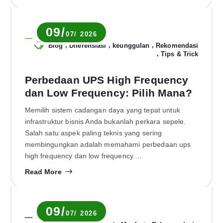
09/
07/ 2026
Novia Rachma
,
,
,
Blog
Diferensiasi
keunggulan
Rekomendasi
,
Tips & Trick
Perbedaan UPS High Frequency
dan Low Frequency: Pilih Mana?
Memilih sistem cadangan daya yang tepat untuk
infrastruktur bisnis Anda bukanlah perkara sepele.
Salah satu aspek paling teknis yang sering
membingungkan adalah memahami perbedaan ups
high frequency dan low frequency.…
Read More
09/
07/ 2026
Novia Rachma