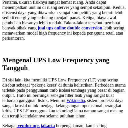
Pertama, ukuran fisiknya sangat hemat ruang. Anda dapat
menempatkan unit ini di ruang server yang sempit sekalipun. Kedua,
efisiensi daya yang ditawarkan sangat kompetitif, yang berarti lebih
sedikit energi yang terbuang menjadi panas. Ketiga, biaya awal
pembelian biasanya lebih rendah. Faktor-faktor tersebut membuat
banyak pihak yang
jual ups online double
conversion
lebih sering
menawarkan model high frequency ini kepada pengguna retail atau
perkantoran.
Mengenal UPS Low Frequency yang
Tangguh
Di sisi lain, kita memiliki UPS Low Frequency (LF) yang sering
disebut sebagai ‘pekerja keras’ di dunia kelistrikan. Perbedaan utama
terletak pada penggunaan trafo isolasi tembaga yang besar di bagian
output. Trafo ini berfungsi sebagai filter fisik yang sangat kuat
terhadap gangguan listrik. Menurut
Wikipedia
, sistem proteksi daya
sangat krusial untuk menjaga kelangsungan operasional perangkat
kritis. UPS LF menggunakan teknologi lama namun sangat matang
dan teruji keandalannya selama puluhan tahun.
Sebagai
vendor ups jakarta
berpengalaman, kami sering