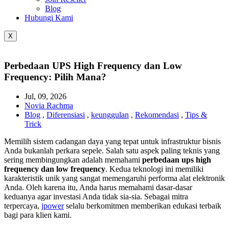
Blog
Hubungi Kami
X
Perbedaan UPS High Frequency dan Low
Frequency: Pilih Mana?
Jul, 09, 2026
Novia Rachma
Blog
,
Diferensiasi
,
keunggulan
,
Rekomendasi
,
Tips &
Trick
Memilih sistem cadangan daya yang tepat untuk infrastruktur bisnis
Anda bukanlah perkara sepele. Salah satu aspek paling teknis yang
sering membingungkan adalah memahami
perbedaan ups high
frequency dan low frequency
. Kedua teknologi ini memiliki
karakteristik unik yang sangat memengaruhi performa alat elektronik
Anda. Oleh karena itu, Anda harus memahami dasar-dasar
keduanya agar investasi Anda tidak sia-sia. Sebagai mitra
terpercaya,
jpower
selalu berkomitmen memberikan edukasi terbaik
bagi para klien kami.