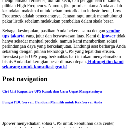
mengutamakan efisiensi, ukuran kecil, dan penggunaan di kantor,
pilihlah High Frequency. Namun, jika prioritas utama Anda adalah
keandalan maksimal untuk beban motorik atau industri berat, Low
Frequency adalah pemenangnya. Jangan ragu untuk menghubungi
pakar listrik sebelum melakukan pembelian dalam skala besar.
Sebagai kesimpulan, pastikan Anda bekerja sama dengan
vendor
ups jakarta
yang jujur dan berwawasan luas. Kami di
jpower
tidak
hanya sekadar menjual produk, namun kami memberikan solusi
perlindungan daya yang berkelanjutan. Lindungi aset berharga Anda
sekarang dengan pilihan teknologi UPS yang tepat dan efisien.
Investasi pada UPS yang berkualitas hari ini akan menyelamatkan
bisnis Anda dari kerugian besar di masa depan.
Hubungi tim kami
sekarang untuk konsultasi gratis!
Post navigation
Ciri Ciri Kapasitor UPS Rusak dan Cara Cepat Mengatasinya
Fungsi PDU Server: Panduan Memilih untuk Rak Server Anda
Jpower menyediakan solusi UPS untuk kebutuhan data center,