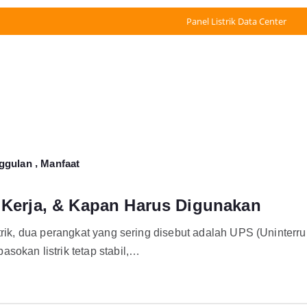
Panel Listrik Data Center
,
ggulan
Manfaat
a Kerja, & Kapan Harus Digunakan
trik, dua perangkat yang sering disebut adalah UPS (Uninterru
sokan listrik tetap stabil,…