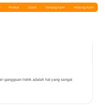
r
Produk
Solusi
Tentang Kami
Hubungi Kami
ri gangguan listrik adalah hal yang sangat