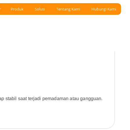
r
Produk
Solusi
Tentang Kami
Hubungi Kami
ap stabil saat terjadi pemadaman atau gangguan.