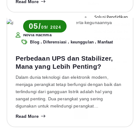
Read More
Solusi
Solusi Pendidikan
Solusi Rumah Sakit
05/
09/ 2024
Solusi Data Center
Novia Rachma
Solusi Perkantoran
,
,
,
Blog
Diferensiasi
keunggulan
Manfaat
Tentang Kami
Perbedaan UPS dan Stabilizer,
Youtube Channel
Mana yang Lebih Penting?
Join Reseller
Blog
Dalam dunia teknologi dan elektronik modern,
menjaga perangkat tetap berfungsi dengan baik dan
Hubungi
terlindungi dari gangguan listrik adalah hal yang
Kami
sangat penting. Dua perangkat yang sering
digunakan untuk melindungi perangkat…
X
Read More