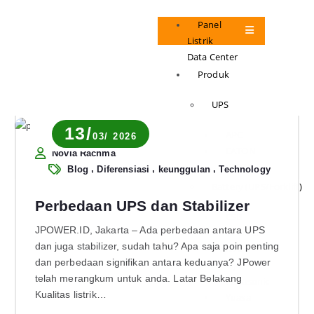
Panel
Listrik
Data Center
Produk
UPS
13/
APC
03/ 2026
EATON
Novia Rachma
VERTIV
,
,
,
Blog
Diferensiasi
keunggulan
Technology
Battery (UPS/Forklift)
Perbedaan UPS dan Stabilizer
CSB
JPOWER.ID, Jakarta – Ada perbedaan antara UPS
GFORCE
dan juga stabilizer, sudah tahu? Apa saja poin penting
ICAL
dan perbedaan signifikan antara keduanya? JPower
Kijo
telah merangkum untuk anda. Latar Belakang
Panasonic
Kualitas listrik…
Yuasa