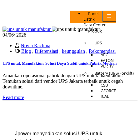
Panel
Listrik
Data Center
Produk
04/
06/ 2026
UPS
Novia Rachma
Blog
,
Diferensiasi
,
keunggulan
,
Rekomendasi
APC
EATON
UPS untuk Manufaktur: Solusi Daya Stabil untuk Pabrik Modern
VERTIV
Battery (UPS/Forklift)
Amankan operasional pabrik dengan UPS untuk manufaktur.
Temukan solusi dari vendor UPS Jakarta terbaik untuk cegah
CSB
downtime.
GFORCE
ICAL
Read more
Kijo
Panasonic
Yuasa
Solusi
Jpower menyediakan solusi UPS untuk
Solusi Pendidikan