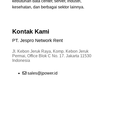
Solusi Rumah Sakit
kebutuhan data center, server, industri,
Solusi Data Center
kesehatan, dan berbagai sektor lainnya.
Solusi Perkantoran
Tentang Kami
Youtube Channel
Join Reseller
Kontak Kami
Blog
PT. Jespro Network Rent
Hubungi
Kami
Jl. Kebon Jeruk Raya, Komp. Kebon Jeruk
Permai, Office Blok C No. 17. Jakarta 11530
Indonesia
X
sales@jpower.id