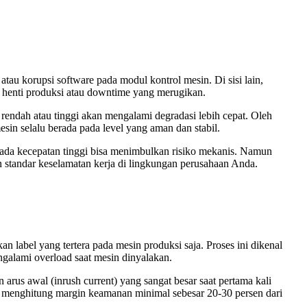
atau korupsi software pada modul kontrol mesin. Di sisi lain,
u henti produksi atau downtime yang merugikan.
rendah atau tinggi akan mengalami degradasi lebih cepat. Oleh
sin selalu berada pada level yang aman dan stabil.
pada kecepatan tinggi bisa menimbulkan risiko mekanis. Namun
n standar keselamatan kerja di lingkungan perusahaan Anda.
 label yang tertera pada mesin produksi saja. Proses ini dikenal
ngalami overload saat mesin dinyalakan.
 arus awal (inrush current) yang sangat besar saat pertama kali
uk menghitung margin keamanan minimal sebesar 20-30 persen dari