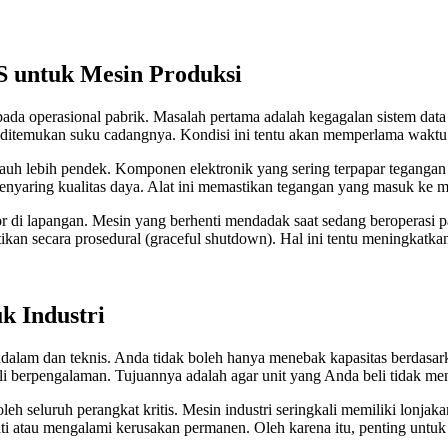
 untuk Mesin Produksi
pada operasional pabrik. Masalah pertama adalah kegagalan sistem data 
lit ditemukan suku cadangnya. Kondisi ini tentu akan memperlama wakt
auh lebih pendek. Komponen elektronik yang sering terpapar tegangan 
enyaring kualitas daya. Alat ini memastikan tegangan yang masuk ke me
or di lapangan. Mesin yang berhenti mendadak saat sedang beroperasi 
kan secara prosedural (graceful shutdown). Hal ini tentu meningkatka
k Industri
lam dan teknis. Anda tidak boleh hanya menebak kapasitas berdasarkan
li berpengalaman. Tujuannya adalah agar unit yang Anda beli tidak me
eh seluruh perangkat kritis. Mesin industri seringkali memiliki lonjakan
mati atau mengalami kerusakan permanen. Oleh karena itu, penting unt