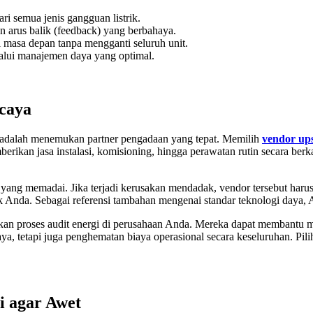
i semua jenis gangguan listrik.
n arus balik (feedback) yang berbahaya.
asa depan tanpa mengganti seluruh unit.
lalui manajemen daya yang optimal.
caya
ya adalah menemukan partner pengadaan yang tepat. Memilih
vendor ups
an jasa instalasi, komisioning, hingga perawatan rutin secara berkala
yang memadai. Jika terjadi kerusakan mendadak, vendor tersebut haru
 Anda. Sebagai referensi tambahan mengenai standar teknologi daya, An
 proses audit energi di perusahaan Anda. Mereka dapat membantu men
a, tetapi juga penghematan biaya operasional secara keseluruhan. Pil
i agar Awet