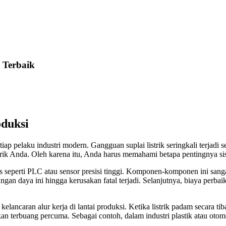
 Terbaik
oduksi
ap pelaku industri modern. Gangguan suplai listrik seringkali terjadi s
brik Anda. Oleh karena itu, Anda harus memahami betapa pentingnya si
eperti PLC atau sensor presisi tinggi. Komponen-komponen ini sangat 
n daya ini hingga kerusakan fatal terjadi. Selanjutnya, biaya perbaik
lancaran alur kerja di lantai produksi. Ketika listrik padam secara tiba
kan terbuang percuma. Sebagai contoh, dalam industri plastik atau ot