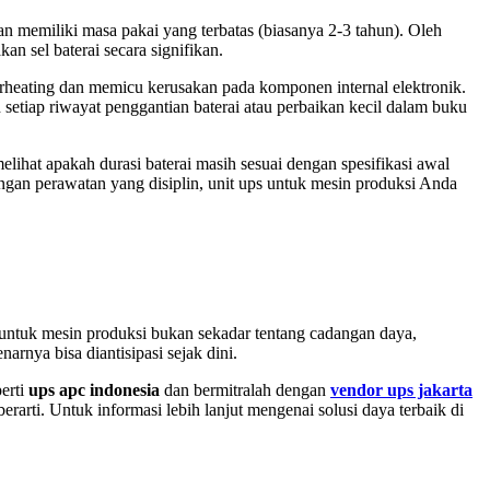
an memiliki masa pakai yang terbatas (biasanya 2-3 tahun). Oleh
n sel baterai secara signifikan.
heating dan memicu kerusakan pada komponen internal elektronik.
setiap riwayat penggantian baterai atau perbaikan kecil dalam buku
elihat apakah durasi baterai masih sesuai dengan spesifikasi awal
ngan perawatan yang disiplin, unit ups untuk mesin produksi Anda
s untuk mesin produksi bukan sekadar tentang cadangan daya,
rnya bisa diantisipasi sejak dini.
perti
ups apc indonesia
dan bermitralah dengan
vendor ups jakarta
arti. Untuk informasi lebih lanjut mengenai solusi daya terbaik di