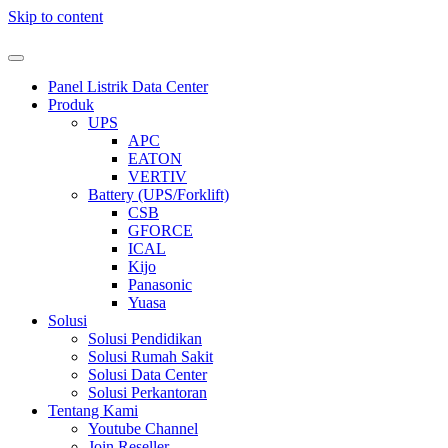
Skip to content
Panel Listrik Data Center
Produk
UPS
APC
EATON
VERTIV
Battery (UPS/Forklift)
CSB
GFORCE
ICAL
Kijo
Panasonic
Yuasa
Solusi
Solusi Pendidikan
Solusi Rumah Sakit
Solusi Data Center
Solusi Perkantoran
Tentang Kami
Youtube Channel
Join Reseller