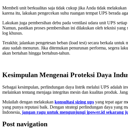
Membeli unit berkualitas saja tidak cukup jika Anda tidak melakukan 
karena itu, lakukan pengecekan suhu ruangan tempat UPS berada agar t
Lakukan juga pembersihan debu pada ventilasi udara unit UPS seti
Namun, pastikan proses pembersihan ini dilakukan oleh teknisi yang 
log khusus.
Terakhir, jalankan pengetesan beban (load test) secara berkala untuk 
atau sudah menurun. Jika ditemukan penurunan performa, segera laku
akan bertahan hingga bertahun-tahun.
Kesimpulan Mengenai Proteksi Daya Indus
Sebagai kesimpulan, perlindungan daya listrik melalui UPS adalah in
melainkan tentang menjaga integritas mesin dan kualitas produk. Jang
Mulailah dengan melakukan
konsultasi sizing ups
yang tepat agar me
yang punya reputasi baik. Dengan strategi perlindungan daya yang mat
Indonesia,
jangan ragu untuk mengunjungi jpower.id sekarang j
Post navigation