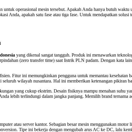
 untuk operasional mesin tersebut. Apakah Anda hanya butuh waktu 
 lokasi Anda, apakah satu fase atau tiga fase. Untuk mendapatkan solus
a
ndonesia
yang dikenal sangat tangguh. Produk ini menawarkan teknolo
rpindahan (zero transfer time) saat listrik PLN padam. Dengan kata la
sien. Fitur ini memungkinkan pengguna untuk memantau kesehatan baterai
 di seluruh wilayah nusantara. Hal ini memberikan ketenangan pikiran 
lingkungan yang cukup ekstrim. Desain fisiknya mampu menahan suhu yan
Anda lebih terlindungi dalam jangka panjang. Memilih brand ternama a
mputer atau server kantor. Sebagian besar mesin menggunakan motor li
version. Tipe ini bekerja dengan mengubah arus AC ke DC, lalu kemba