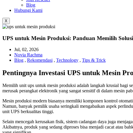
Blog
Hubungi Kami
X
UPS untuk Mesin Produksi: Panduan Memilih Solusi
Jul, 02, 2026
Novia Rachma
Blog
,
Rekomendasi
,
Technology
,
Tips & Trick
Pentingnya Investasi UPS untuk Mesin Pr
Memilih unit ups untuk mesin produksi adalah langkah krusial bagi seti
merusak perangkat elektronik yang sangat sensitif di dalam mesin pa
Mesin produksi modern biasanya memiliki komponen kontrol otomatis s
Namun, banyak pemilik usaha seringkali mengabaikan aspek perlindunga
unit UPS berkualitas tinggi.
Selain mencegah kerusakan fisik, sistem cadangan daya juga menjaga ke
Akibatnya, produk yang sedang diproses bisa menjadi cacat atau bah
yang signifikan.