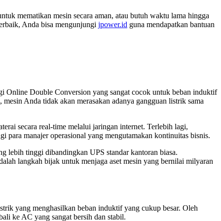
untuk mematikan mesin secara aman, atau butuh waktu lama hingga
i terbaik, Anda bisa mengunjungi
jpower.id
guna mendapatkan bantuan
gi Online Double Conversion yang sangat cocok untuk beban induktif
in, mesin Anda tidak akan merasakan adanya gangguan listrik sama
 secara real-time melalui jaringan internet. Terlebih lagi,
bagi para manajer operasional yang mengutamakan kontinuitas bisnis.
g lebih tinggi dibandingkan UPS standar kantoran biasa.
dalah langkah bijak untuk menjaga aset mesin yang bernilai milyaran
strik yang menghasilkan beban induktif yang cukup besar. Oleh
li ke AC yang sangat bersih dan stabil.