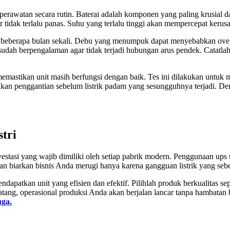
perawatan secara rutin. Baterai adalah komponen yang paling krusial d
idak terlalu panas. Suhu yang terlalu tinggi akan mempercepat kerusaka
ap beberapa bulan sekali. Debu yang menumpuk dapat menyebabkan over
sudah berpengalaman agar tidak terjadi hubungan arus pendek. Catatlah 
memastikan unit masih berfungsi dengan baik. Tes ini dilakukan untuk m
kan penggantian sebelum listrik padam yang sesungguhnya terjadi. De
tri
vestasi yang wajib dimiliki oleh setiap pabrik modern. Penggunaan up
an biarkan bisnis Anda merugi hanya karena gangguan listrik yang sebena
ndapatkan unit yang efisien dan efektif. Pilihlah produk berkualitas se
ang, operasional produksi Anda akan berjalan lancar tanpa hambatan ber
uga.