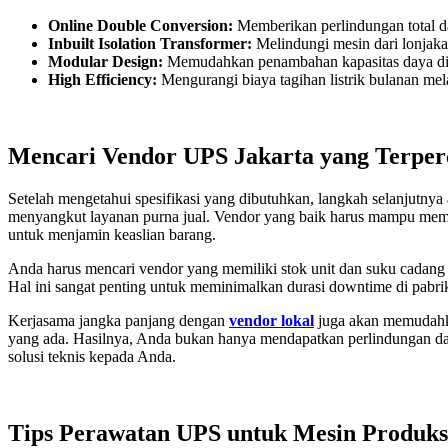
Online Double Conversion:
Memberikan perlindungan total dar
Inbuilt Isolation Transformer:
Melindungi mesin dari lonjaka
Modular Design:
Memudahkan penambahan kapasitas daya di m
High Efficiency:
Mengurangi biaya tagihan listrik bulanan me
Mencari Vendor UPS Jakarta yang Terper
Setelah mengetahui spesifikasi yang dibutuhkan, langkah selanjutn
menyangkut layanan purna jual. Vendor yang baik harus mampu memberik
untuk menjamin keaslian barang.
Anda harus mencari vendor yang memiliki stok unit dan suku cadang 
Hal ini sangat penting untuk meminimalkan durasi downtime di pabrik
Kerjasama jangka panjang dengan
vendor lokal
juga akan memudahkan
yang ada. Hasilnya, Anda bukan hanya mendapatkan perlindungan day
solusi teknis kepada Anda.
Tips Perawatan UPS untuk Mesin Produks