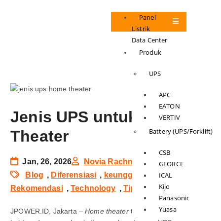
Panel
Listrik
Data Center
Produk
UPS
APC
EATON
Jenis UPS untuk Home
VERTIV
Battery (UPS/Forklift)
Theater
CSB
Jan, 26, 2026
Novia Rachma
GFORCE
Blog
,
Diferensiasi
,
keunggulan
,
Manfaat
,
ICAL
Kijo
Rekomendasi
,
Technology
,
Tips & Trick
Panasonic
Yuasa
JPOWER.ID, Jakarta –
Home theater
tentu menjadi salah satu