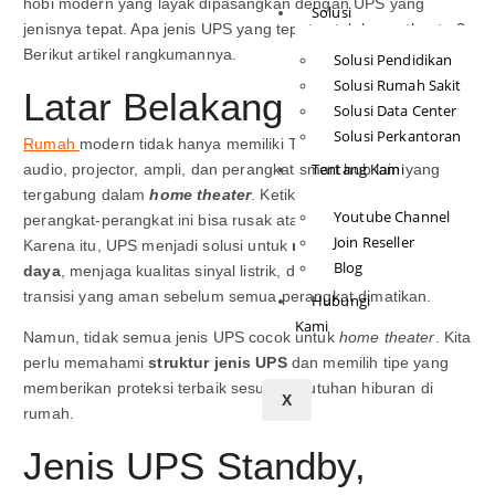
hobi modern yang layak dipasangkan dengan UPS yang
Solusi
jenisnya tepat. Apa jenis UPS yang tepat untuk home theater?
Berikut artikel rangkumannya.
Solusi Pendidikan
Solusi Rumah Sakit
Latar Belakang
Solusi Data Center
Solusi Perkantoran
Rumah
modern tidak hanya memiliki TV, tetapi juga sistem
Tentang Kami
audio, projector, ampli, dan perangkat smart hub lain yang
tergabung dalam
home theater
. Ketika listrik padam,
Youtube Channel
perangkat-perangkat ini bisa rusak atau mati mendadak.
Join Reseller
Karena itu, UPS menjadi solusi untuk
melindungi sistem
Blog
daya
, menjaga kualitas sinyal listrik, dan memberi waktu
transisi yang aman sebelum semua perangkat dimatikan.
Hubungi
Kami
Namun, tidak semua jenis UPS cocok untuk
home theater
. Kita
perlu memahami
struktur jenis UPS
dan memilih tipe yang
memberikan proteksi terbaik sesuai kebutuhan hiburan di
X
rumah.
Jenis UPS Standby,