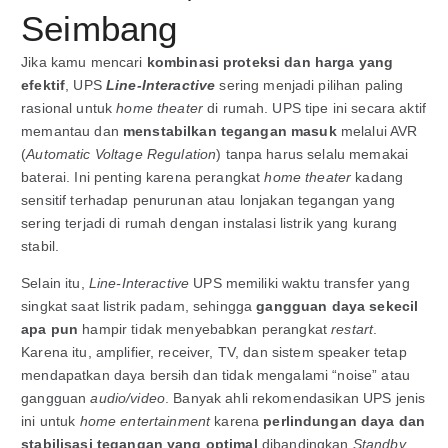
Seimbang
Jika kamu mencari
kombinasi proteksi dan harga yang
efektif
, UPS
Line-Interactive
sering menjadi pilihan paling
rasional untuk
home theater
di rumah. UPS tipe ini secara aktif
memantau dan
menstabilkan tegangan masuk
melalui AVR
(
Automatic Voltage Regulation
) tanpa harus selalu memakai
baterai. Ini penting karena perangkat
home theater
kadang
sensitif terhadap penurunan atau lonjakan tegangan yang
sering terjadi di rumah dengan instalasi listrik yang kurang
stabil.
Selain itu,
Line-Interactive
UPS memiliki waktu transfer yang
singkat saat listrik padam, sehingga
gangguan daya sekecil
apa pun
hampir tidak menyebabkan perangkat
restart
.
Karena itu, amplifier, receiver, TV, dan sistem speaker tetap
mendapatkan daya bersih dan tidak mengalami “noise” atau
gangguan
audio/video
. Banyak ahli rekomendasikan UPS jenis
ini untuk
home entertainment
karena
perlindungan daya dan
stabilisasi tegangan yang optimal
dibandingkan
Standby