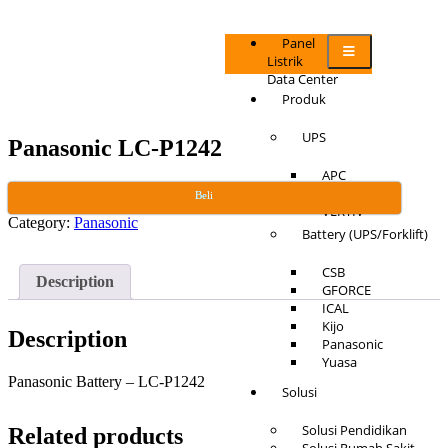
Panel
Listrik
Data Center
Produk
UPS
Panasonic LC-P1242
APC
EATON
Beli
VERTIV
Category:
Panasonic
Battery (UPS/Forklift)
CSB
Description
GFORCE
ICAL
Kijo
Description
Panasonic
Yuasa
Panasonic Battery – LC-P1242
Solusi
Solusi Pendidikan
Related products