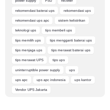
power supply
PSU
rectifier
rekomendasi baterai ups
rekomendasi ups
rekomendasi ups apc
sistem kelistrikan
teknologi ups
tips membeli ups
tips memilih ups
tips mengganti baterai ups
tips menjaga ups
tips merawat baterai ups
tips merawat UPS
tips ups
uninterruptible power supply
ups
ups apc
ups apc indonesia
ups kantor
Vendor UPS Jakarta