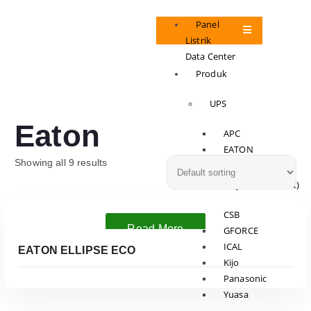
Panel
Listrik
Data Center
Produk
UPS
Eaton
APC
EATON
Showing all 9 results
VERTIV
Battery (UPS/Forklift)
CSB
Read More
GFORCE
ICAL
EATON ELLIPSE ECO
Kijo
Panasonic
Yuasa