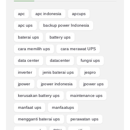
apc
apc indonesia
apcups
apc ups
backup power Indonesia
baterai ups
battery ups
cara memilih ups
cara merawat UPS
data center
datacenter
fungsi ups
inverter
jenis baterai ups
jespro
jpower
jpower indonesia
jpower ups
kerusakan battery ups
maintenance ups
manfaat ups
manfaatups
mengganti baterai ups
perawatan ups